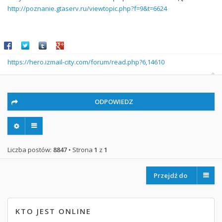
http://poznanie.gtaserv.ru/viewtopic.php?f=9&t=6624
Share on Facebook
Share on Twitter
Share on Tumblr
Share on Google+
https://hero.izmail-city.com/forum/read.php?6,14610
ODPOWIEDZ
Liczba postów:
8847
• Strona
1
z
1
Przejdź do
KTO JEST ONLINE