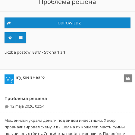
Проблема решена
ODPOWIEDZ
Liczba postów:
8847
• Strona
1
z
1
myjkoelsHearo
My
Cytu
Проблема решена
12 maja 2026, 02:54
Мошенники украли деньги под видом инвестиций. Хакер
проанализировал схему и вышел на их кошелек. Часть суммы
получилось отбить. Спасибо за профессионализм. Подробнее -