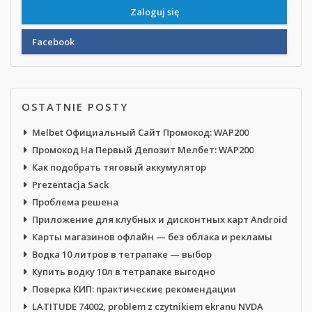
Facebook
OSTATNIE POSTY
Melbet Официальный Сайт Промокод: WAP200
Промокод На Первый Депозит Мелбет: WAP200
Как подобрать тяговый аккумулятор
Prezentacja Sack
Проблема решена
Приложение для клубных и дисконтных карт Android
Карты магазинов офлайн — без облака и рекламы
Водка 10 литров в тетрапаке — выбор
Купить водку 10л в тетрапаке выгодно
Поверка КИП: практические рекомендации
LATITUDE 74002, problem z czytnikiem ekranu NVDA