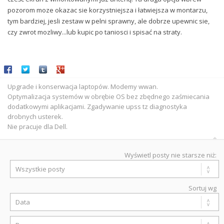
pozorom moze okazac sie korzystniejsza i łatwiejsza w montarzu,
tym bardziej, jesli zestaw w pelni sprawny, ale dobrze upewnic sie,
czy zwrot mozliwy...lub kupic po taniosci i spisać na straty.
Share on Facebook
Share on Twitter
Share on Tumblr
Share on Google+
Upgrade i konserwacja laptopów. Modemy wwan.
Optymalizacja systemów w obrębie OS bez zbędnego zaśmiecania
dodatkowymi aplikacjami. Zgadywanie upss tz diagnostyka
drobnych usterek.
Nie pracuje dla Dell.
Wyświetl posty nie starsze niż:
Sortuj wg