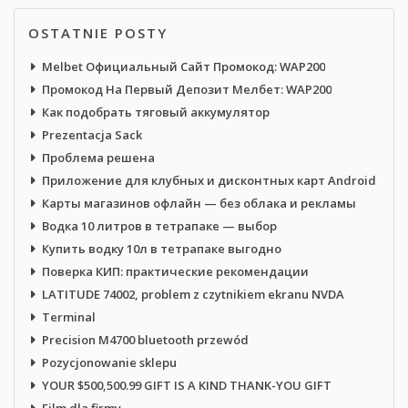
OSTATNIE POSTY
Melbet Официальный Сайт Промокод: WAP200
Промокод На Первый Депозит Мелбет: WAP200
Как подобрать тяговый аккумулятор
Prezentacja Sack
Проблема решена
Приложение для клубных и дисконтных карт Android
Карты магазинов офлайн — без облака и рекламы
Водка 10 литров в тетрапаке — выбор
Купить водку 10л в тетрапаке выгодно
Поверка КИП: практические рекомендации
LATITUDE 74002, problem z czytnikiem ekranu NVDA
Terminal
Precision M4700 bluetooth przewód
Pozycjonowanie sklepu
YOUR $500,500.99 GIFT IS A KIND THANK-YOU GIFT
Film dla firmy