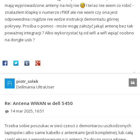
mają wyprowadzone anteny na mój nie
I teraz nie wiem co robić -
znalazłem klapkę o numerze rf90f ale nie wiem czy ona jest
odpowiednia i nigdzie nie widze instrukcji demontażu górnej
pokrywy. Prośba o pomoc - może mogę założyć jakąś antenę bez tak
poważnej integracji ? Albo wykorzystać tą od wifi a wifi wpiąć osobno
na dongle usb ?
Share on Facebook
Share on Twitter
Share on Tumblr
Share on Google+
piotr_solek
Pi
Cytu
Dellmania UltraUser
Re: Antena WWAN w dell 5450
14 mar 2025, 16:51
Trzeba sobie poszukac w sieci czesci z demontarzu uszkodzonych
laptopów i albo same kabelki-z antenkami (jesli kompletne), lub całą
cześć ekran z wmontowanymi juz anteną. Ta druga opcja wbrew