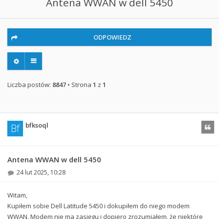
Antena WWAN w dell 5450
ODPOWIEDZ
Liczba postów:
8847
• Strona
1
z
1
bfksoql
Bf
Cytu
Antena WWAN w dell 5450
24 lut 2025, 10:28
Witam,
Kupiłem sobie Dell Latitude 5450 i dokupiłem do niego modem
WWAN. Modem nie ma zasięgu i dopiero zrozumiałem, że niektóre