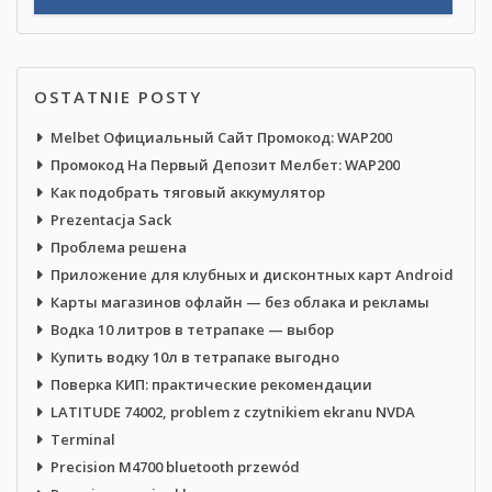
OSTATNIE POSTY
Melbet Официальный Сайт Промокод: WAP200
Промокод На Первый Депозит Мелбет: WAP200
Как подобрать тяговый аккумулятор
Prezentacja Sack
Проблема решена
Приложение для клубных и дисконтных карт Android
Карты магазинов офлайн — без облака и рекламы
Водка 10 литров в тетрапаке — выбор
Купить водку 10л в тетрапаке выгодно
Поверка КИП: практические рекомендации
LATITUDE 74002, problem z czytnikiem ekranu NVDA
Terminal
Precision M4700 bluetooth przewód