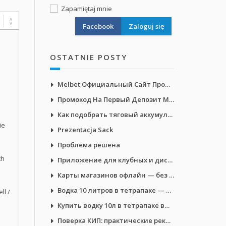
Zapamiętaj mnie
Facebook
OSTATNIE POSTY
Melbet Официальный Сайт Промокод: WAP200
Промокод На Первый Депозит Мелбет: WAP200
Как подобрать тяговый аккумулятор
ie
Prezentacja Sack
Проблема решена
ch
Приложение для клубных и дисконтных карт Android
Карты магазинов офлайн — без облака и рекламы
Водка 10 литров в тетрапаке — выбор
ll /
Купить водку 10л в тетрапаке выгодно
Поверка КИП: практические рекомендации