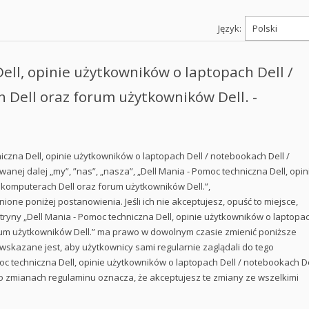
Język:
ell, opinie użytkowników o laptopach Dell /
 Dell oraz forum użytkowników Dell. -
niczna Dell, opinie użytkowników o laptopach Dell / notebookach Dell /
anej dalej „my”, ”nas”, „nasza”, „Dell Mania - Pomoc techniczna Dell, opin
 komputerach Dell oraz forum użytkowników Dell.”,
ione poniżej postanowienia. Jeśli ich nie akceptujesz, opuść to miejsce,
witryny „Dell Mania - Pomoc techniczna Dell, opinie użytkowników o laptopa
orum użytkowników Dell.” ma prawo w dowolnym czasie zmienić poniższe
 wskazane jest, aby użytkownicy sami regularnie zaglądali do tego
oc techniczna Dell, opinie użytkowników o laptopach Dell / notebookach De
o zmianach regulaminu oznacza, że akceptujesz te zmiany ze wszelkimi