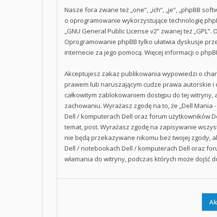
Nasze fora zwane też „one”, „ich”, „je”, „phpBB so
o oprogramowanie wykorzystujące technologię phpBB,
„
GNU General Public License v2
” zwanej też „GPL”.
Oprogramowanie phpBB tylko ułatwia dyskusje przez
internecie za jego pomocą. Więcej informacji o php
Akceptujesz zakaz publikowania wypowiedzi o char
prawem lub naruszającym cudze prawa autorskie i 
całkowitym zablokowaniem dostępu do tej witryny, 
zachowaniu. Wyrażasz zgodę na to, że „Dell Mania -
Dell / komputerach Dell oraz forum użytkowników De
temat, post. Wyrażasz zgodę na zapisywanie wszystk
nie będą przekazywane nikomu bez twojej zgody, ale
Dell / notebookach Dell / komputerach Dell oraz fo
włamania do witryny, podczas których może dojść d