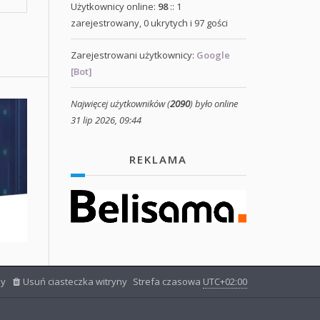
Użytkownicy online:
98
:: 1
zarejestrowany, 0 ukrytych i 97 gości
Zarejestrowani użytkownicy:
Google
[Bot]
Najwięcej użytkowników (
2090
) było online
31 lip 2026, 09:44
REKLAMA
ny
Usuń ciasteczka witryny
Strefa czasowa
UTC+02:00