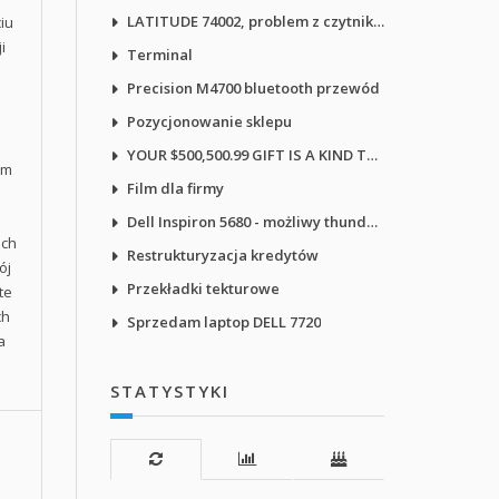
LATITUDE 74002, problem z czytnikiem ekranu NVDA
iu
i
Terminal
Precision M4700 bluetooth przewód
Pozycjonowanie sklepu
YOUR $500,500.99 GIFT IS A KIND THANK-YOU GIFT
im
Film dla firmy
Dell Inspiron 5680 - możliwy thunderbolt?
ach
Restrukturyzacja kredytów
ój
Przekładki tekturowe
te
ch
Sprzedam laptop DELL 7720
a
STATYSTYKI