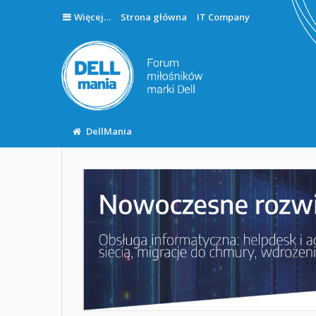
Więcej…
Strona główna
IT Company
DellMania