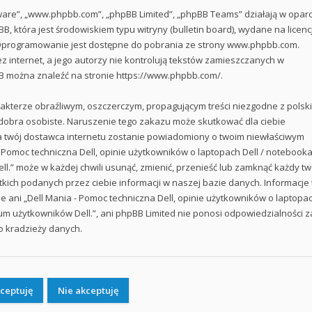
ftware”, „www.phpbb.com”, „phpBB Limited”, „phpBB Teams” działają w oparc
 która jest środowiskiem typu witryny (bulletin board), wydane na licencj
 Oprogramowanie jest dostępne do pobrania ze strony
www.phpbb.com
.
 internet, a jego autorzy nie kontrolują tekstów zamieszczanych w
BB można znaleźć na stronie
https://www.phpbb.com/
.
akterze obraźliwym, oszczerczym, propagującym treści niezgodne z polsk
dobra osobiste. Naruszenie tego zakazu może skutkować dla ciebie
a twój dostawca internetu zostanie powiadomiony o twoim niewłaściwym
 Pomoc techniczna Dell, opinie użytkowników o laptopach Dell / notebook
ll.” może w każdej chwili usunąć, zmienić, przenieść lub zamknąć każdy tw
ich podanych przez ciebie informacji w naszej bazie danych. Informacje 
 ani „Dell Mania - Pomoc techniczna Dell, opinie użytkowników o laptopa
rum użytkowników Dell.”, ani phpBB Limited nie ponosi odpowiedzialności z
o kradzieży danych.