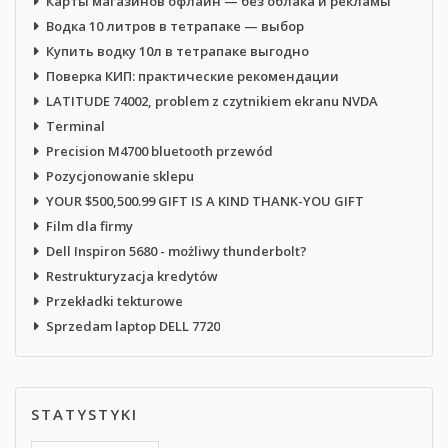
Карты магазинов офлайн — без облака и рекламы
Водка 10 литров в тетрапаке — выбор
Купить водку 10л в тетрапаке выгодно
Поверка КИП: практические рекомендации
LATITUDE 74002, problem z czytnikiem ekranu NVDA
Terminal
Precision M4700 bluetooth przewód
Pozycjonowanie sklepu
YOUR $500,500.99 GIFT IS A KIND THANK-YOU GIFT
Film dla firmy
Dell Inspiron 5680 - możliwy thunderbolt?
Restrukturyzacja kredytów
Przekładki tekturowe
Sprzedam laptop DELL 7720
STATYSTYKI