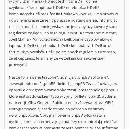
witryny „Dell Mania - Pomoc techniczna Dell, opinie
użytkowników o laptopach Dell / notebookach Dell /
komputerach Dell oraz forum użytkowników Dell.” ma prawo w
dowolnym czasie zmienić poniższe postanowienia, informując
cię o zmianach, niemniej wskazane jest, aby użytkownicy sami
regularnie zaglądali do tego regulaminu. Korzystanie z witryny
„Dell Mania - Pomoc techniczna Dell, opinie użytkowników o
laptopach Dell / notebookach Dell / komputerach Dell oraz
forum użytkowników Dell.” po zmianach regulaminu oznacza,
że akceptujesz te zmiany ze wszelkimi konsekwencjami
prawnymi.
Nasze fora zwane też „one”, „ich”, „je”, „phpBB software”,
„www.phpbb.com”, „phpBB Limited”, „phpBB Teams” działają w
oparciu o oprogramowanie wykorzystujące technologię phpBB,
która jest środowiskiem typu witryny (bulletin board), wydane
na licencji „
GNU General Public License v2
” zwanej też „GPL”.
Oprogramowanie jest dostępne do pobrania ze strony
www.phpbb.com
. Oprogramowanie phpBB tylko ułatwia
dyskusje przez internet, a jego autorzy nie kontrolują tekstów
zamieszczanych w internecie za jego pomocą. Więcej informacji