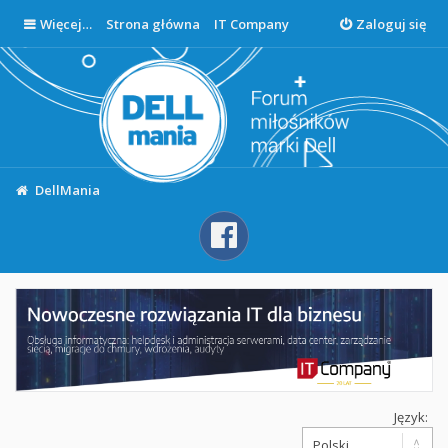
Więcej…
Strona główna
IT Company
Zaloguj się
DellMania
Język: