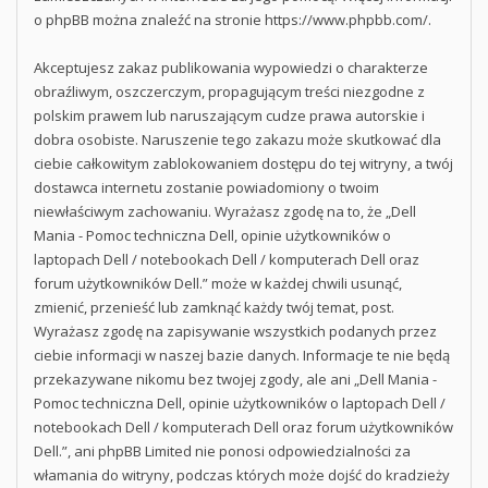
o phpBB można znaleźć na stronie
https://www.phpbb.com/
.
Akceptujesz zakaz publikowania wypowiedzi o charakterze
obraźliwym, oszczerczym, propagującym treści niezgodne z
polskim prawem lub naruszającym cudze prawa autorskie i
dobra osobiste. Naruszenie tego zakazu może skutkować dla
ciebie całkowitym zablokowaniem dostępu do tej witryny, a twój
dostawca internetu zostanie powiadomiony o twoim
niewłaściwym zachowaniu. Wyrażasz zgodę na to, że „Dell
Mania - Pomoc techniczna Dell, opinie użytkowników o
laptopach Dell / notebookach Dell / komputerach Dell oraz
forum użytkowników Dell.” może w każdej chwili usunąć,
zmienić, przenieść lub zamknąć każdy twój temat, post.
Wyrażasz zgodę na zapisywanie wszystkich podanych przez
ciebie informacji w naszej bazie danych. Informacje te nie będą
przekazywane nikomu bez twojej zgody, ale ani „Dell Mania -
Pomoc techniczna Dell, opinie użytkowników o laptopach Dell /
notebookach Dell / komputerach Dell oraz forum użytkowników
Dell.”, ani phpBB Limited nie ponosi odpowiedzialności za
włamania do witryny, podczas których może dojść do kradzieży