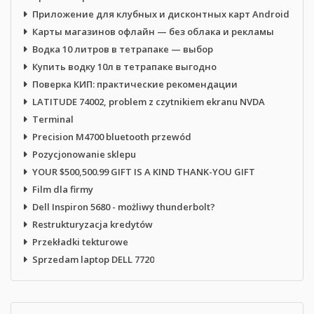
Приложение для клубных и дисконтных карт Android
Карты магазинов офлайн — без облака и рекламы
Водка 10 литров в тетрапаке — выбор
Купить водку 10л в тетрапаке выгодно
Поверка КИП: практические рекомендации
LATITUDE 74002, problem z czytnikiem ekranu NVDA
Terminal
Precision M4700 bluetooth przewód
Pozycjonowanie sklepu
YOUR $500,500.99 GIFT IS A KIND THANK-YOU GIFT
Film dla firmy
Dell Inspiron 5680 - możliwy thunderbolt?
Restrukturyzacja kredytów
Przekładki tekturowe
Sprzedam laptop DELL 7720