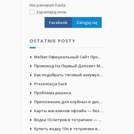
Nie pamiętam hasła
Zapamiętaj mnie
Facebook
OSTATNIE POSTY
Melbet Официальный Сайт Промокод: WAP200
Промокод На Первый Депозит Мелбет: WAP200
Как подобрать тяговый аккумулятор
Prezentacja Sack
Проблема решена
Приложение для клубных и дисконтных карт Android
Карты магазинов офлайн — без облака и рекламы
Водка 10 литров в тетрапаке — выбор
Купить водку 10л в тетрапаке выгодно