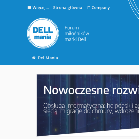
Więcej…
Strona główna
IT Company
DellMania