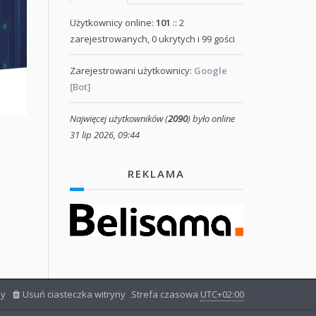
Użytkownicy online:
101
:: 2
zarejestrowanych, 0 ukrytych i 99 gości
Zarejestrowani użytkownicy:
Google
[Bot]
Najwięcej użytkowników (
2090
) było online
31 lip 2026, 09:44
REKLAMA
ny
Usuń ciasteczka witryny
Strefa czasowa
UTC+02:00