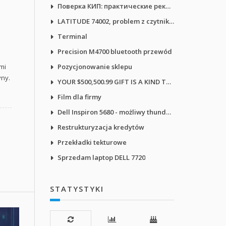
Поверка КИП: практические рекомендации
LATITUDE 74002, problem z czytnikiem ekranu NVDA
Terminal
Precision M4700 bluetooth przewód
mi
Pozycjonowanie sklepu
yny.
YOUR $500,500.99 GIFT IS A KIND THANK-YOU GIFT
Film dla firmy
Dell Inspiron 5680 - możliwy thunderbolt?
Restrukturyzacja kredytów
Przekładki tekturowe
Sprzedam laptop DELL 7720
STATYSTYKI