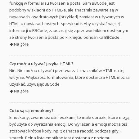
funkcję w formularzu tworzenia posta. Sam BBCode jest
podobny w składni do HTML-a, ale znaczniki zawarte są w
nawiasach kwadratowych [przykład] zamiast w używanych w
HTML-u nawiasach ostrych <przykład>. Aby uzyskać więcej
informacji o BBCode, zapoznaj się z przewodnikiem dostępnym
ze strony tworzenia posta po kliknięciu odnośnika
BBCode
.
Na górę
Czy można używać języka HTML?
Nie. Nie można używać i przetwarzać znaczników HTML na tej
witrynie. Większość formatowania, które dostarcza HTML można
uzyskać, używając BBCode.
Na górę
Co to są są emotikony?
Emotikony, zwane też uśmieszkami, to małe obrazki, które mogą
być użyte do wyrażania emocji. Do wyrażania emocji można też
stosować krótkie kody, np. :) oznacza radość, podczas gdy :(
smutek. Pełna lista emotikon jest dostępna z poziomu