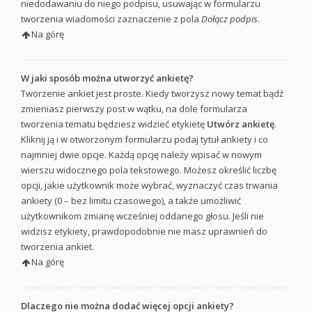
niedodawaniu do niego podpisu, usuwając w formularzu
tworzenia wiadomości zaznaczenie z pola
Dołącz podpis
.
Na górę
W jaki sposób można utworzyć ankietę?
Tworzenie ankiet jest proste. Kiedy tworzysz nowy temat bądź
zmieniasz pierwszy post w wątku, na dole formularza
tworzenia tematu będziesz widzieć etykietę
Utwórz ankietę
.
Kliknij ją i w otworzonym formularzu podaj tytuł ankiety i co
najmniej dwie opcje. Każdą opcję należy wpisać w nowym
wierszu widocznego pola tekstowego. Możesz określić liczbę
opcji, jakie użytkownik może wybrać, wyznaczyć czas trwania
ankiety (0 – bez limitu czasowego), a także umożliwić
użytkownikom zmianę wcześniej oddanego głosu. Jeśli nie
widzisz etykiety, prawdopodobnie nie masz uprawnień do
tworzenia ankiet.
Na górę
Dlaczego nie można dodać więcej opcji ankiety?